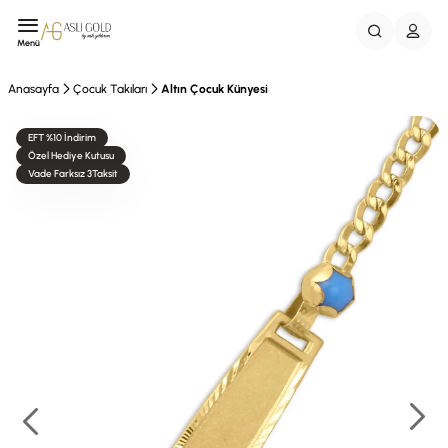
Menü
Anasayfa
Çocuk Takıları
Altın Çocuk Künyesi
EFT %10 İndirim
Özel Hediye Kutusu
Vade Farksız 3Taksit