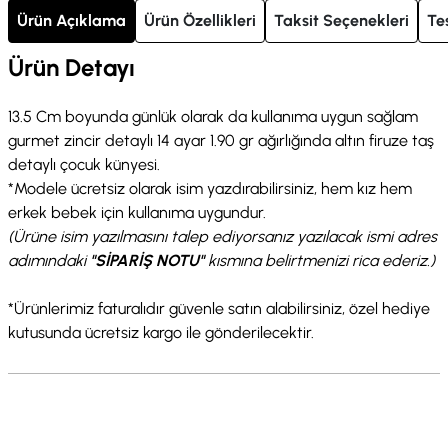
Ürün Açıklama
Ürün Özellikleri
Taksit Seçenekleri
Te
Ürün Detayı
13.5 Cm boyunda günlük olarak da kullanıma uygun sağlam
gurmet zincir detaylı 14 ayar 1.90 gr ağırlığında altın firuze taş
detaylı çocuk künyesi.
*Modele ücretsiz olarak isim yazdırabilirsiniz, hem kız hem
erkek bebek için kullanıma uygundur.
(Ürüne isim yazılmasını talep ediyorsanız yazılacak ismi adres
adımındaki
"SİPARİŞ NOTU"
kısmına belirtmenizi rica ederiz.)
*Ürünlerimiz faturalıdır güvenle satın alabilirsiniz, özel hediye
kutusunda ücretsiz kargo ile gönderilecektir.