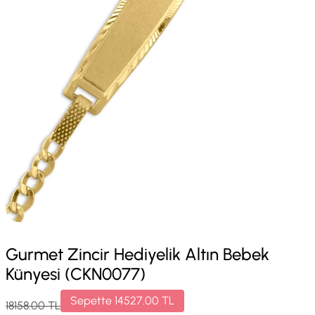
Gurmet Zincir Hediyelik Altın Bebek
Künyesi (CKN0077)
Sepette
14527.00
TL
18158.00
TL