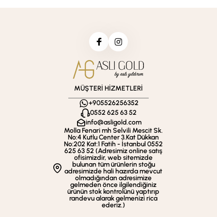
MÜŞTERİ HİZMETLERİ
+905526256352
0552 625 63 52
info@asligold.com
Molla Fenari mh Selvili Mescit Sk.
No:4 Kutlu Center 3.Kat Dükkan
No:202 Kat:1 Fatih - İstanbul 0552
625 63 52 (Adresimiz online satış
ofisimizdir, web sitemizde
bulunan tüm ürünlerin stoğu
adresimizde hali hazırda mevcut
olmadığından adresimize
gelmeden önce ilgilendiğiniz
ürünün stok kontrolünü yaptırıp
randevu alarak gelmenizi rica
ederiz.)