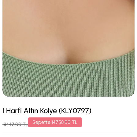
İ Harfi Altın Kolye (KLY0797)
Sepette
14758.00
TL
18447.00
TL