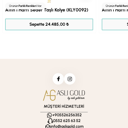
Ürünün
Farklı Renkleri
Var
Ürünün
Farklı Ren
Altın İ Harfi Sedef Taşlı Kolye (KLY0092)
Altın İ Harfi
30.606,00 ₺
Sepette 24.485,00 ₺
MÜŞTERİ HİZMETLERİ
+905526256352
0552 625 63 52
info@asligold.com