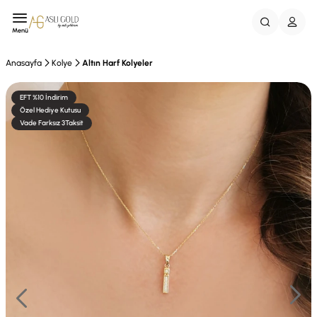
Menü
Anasayfa
Kolye
Altın Harf Kolyeler
EFT %10 İndirim
Özel Hediye Kutusu
Vade Farksız 3Taksit