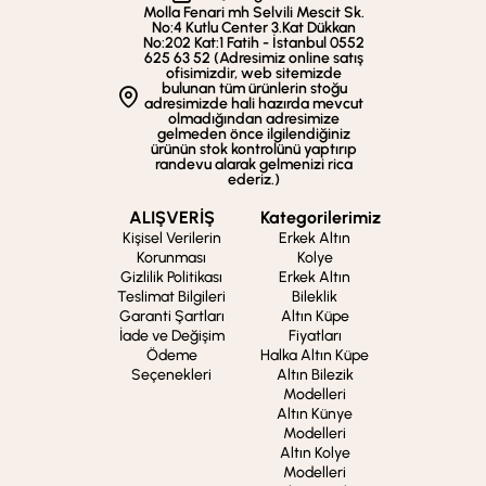
Molla Fenari mh Selvili Mescit Sk.
No:4 Kutlu Center 3.Kat Dükkan
No:202 Kat:1 Fatih - İstanbul 0552
625 63 52 (Adresimiz online satış
ofisimizdir, web sitemizde
bulunan tüm ürünlerin stoğu
adresimizde hali hazırda mevcut
olmadığından adresimize
gelmeden önce ilgilendiğiniz
ürünün stok kontrolünü yaptırıp
randevu alarak gelmenizi rica
ederiz.)
ALIŞVERİŞ
Kategorilerimiz
Kişisel Verilerin
Erkek Altın
Korunması
Kolye
Gizlilik Politikası
Erkek Altın
Teslimat Bilgileri
Bileklik
Garanti Şartları
Altın Küpe
İade ve Değişim
Fiyatları
Ödeme
Halka Altın Küpe
Seçenekleri
Altın Bilezik
Modelleri
Altın Künye
Modelleri
Altın Kolye
Modelleri