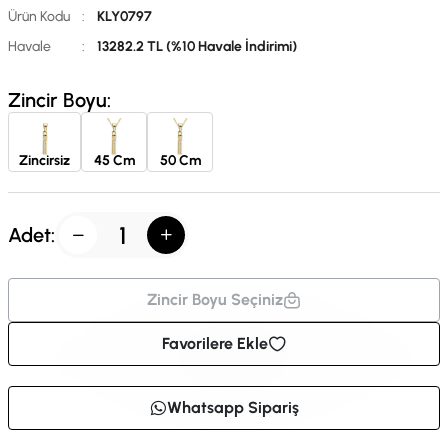
Ürün Kodu
:
KLY0797
Havale
:
13282.2 TL (%10 Havale İndirimi)
Zincir Boyu:
Zincirsiz
45 Cm
50 Cm
Adet:
Zincir Boyu Seçiniz
Favorilere Ekle
Whatsapp Sipariş