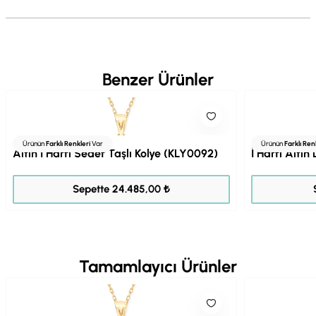
Benzer Ürünler
Ürünün
Farklı Renkleri
Var
Ürünün
Farklı Ren
Altın İ Harfi Sedef Taşlı Kolye (KLY0092)
İ Harfi Altın
30.606,00 ₺
Sepette 24.485,00 ₺
Tamamlayıcı Ürünler