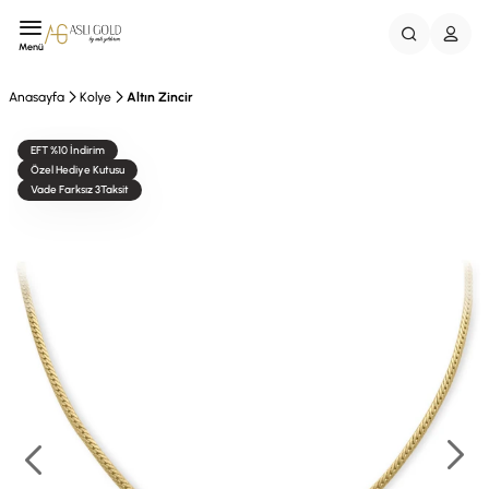
Menü
Anasayfa
Kolye
Altın Zincir
EFT %10 İndirim
Özel Hediye Kutusu
Vade Farksız 3Taksit