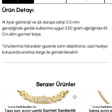
Ürün Detayı
14 Ayar gösterişli ve şık duruşa sahip 0.3 mm
genişliğinde günlük kullanıma uygun 3.50 gram ağırlığında 45
Cm altın gurmet kolye.
*Ürünlerimiz faturalıdır güvenle satın alabilirsiniz, özel hediye
kutusunda ücretsiz kargo ile gönderilecektir.
Benzer Ürünler
Ürünün
Farklı Renkleri
Var
Ürünün
Farklı Ren
Taşlı Kilit Altın Geniş Gurmet Gerdanlık
Geniş Altın 