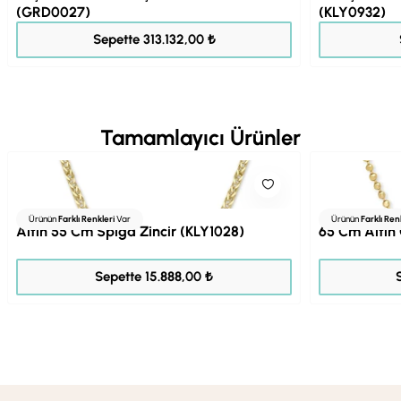
(GRD0027)
(KLY0932)
391.414,00 ₺
Sepette 313.132,00 ₺
Tamamlayıcı Ürünler
Ürünün
Farklı Renkleri
Var
Ürünün
Farklı Ren
Altın 55 Cm Spiga Zincir (KLY1028)
65 Cm Altın 
19.860,00 ₺
Sepette 15.888,00 ₺