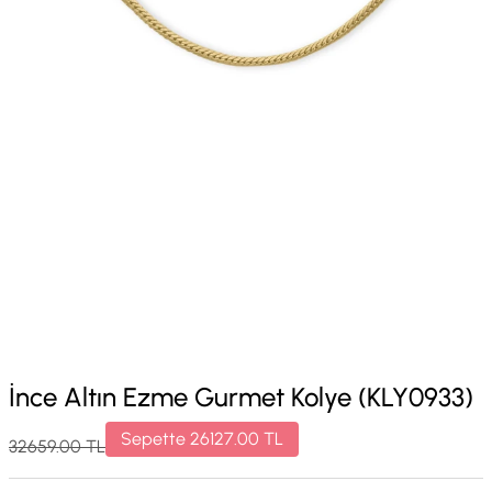
İnce Altın Ezme Gurmet Kolye (KLY0933)
Sepette
26127.00
TL
32659.00
TL