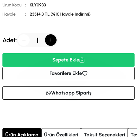
Ürün Kodu
:
KLY0933
Havale
:
23514.3 TL (%10 Havale İndirimi)
Adet:
Sepete Ekle
Favorilere Ekle
Whatsapp Sipariş
Ürün Açıklama
Ürün Özellikleri
Taksit Seçenekleri
Te