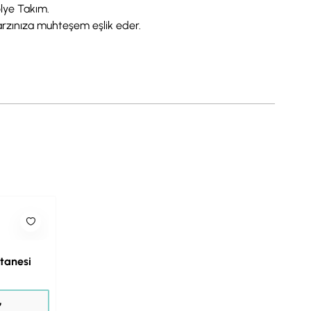
olye Takım.
 tarzınıza muhteşem eşlik eder.
rtanesi
₺