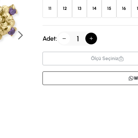
11
12
13
14
15
16
Adet:
Ölçü Seçiniz
W