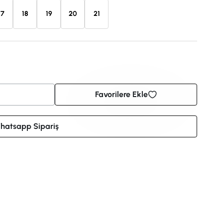
17
18
19
20
21
Favorilere Ekle
hatsapp Sipariş