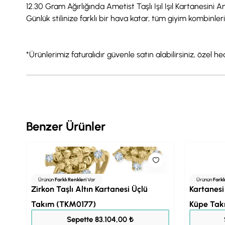
12.30 Gram Ağırlığında Ametist Taşlı Işıl Işıl Kartanesin
Günlük stilinize farklı bir hava katar, tüm giyim kombinler
*Ürünlerimiz faturalıdır güvenle satın alabilirsiniz, özel h
Benzer Ürünler
Ürünün
Farklı Renkleri
Var
Ürünün
Farkl
Zirkon Taşlı Altın Kartanesi Üçlü
Kartanesi
Takım (TKM0177)
Küpe Tak
103.880,00 ₺
Sepette 83.104,00 ₺