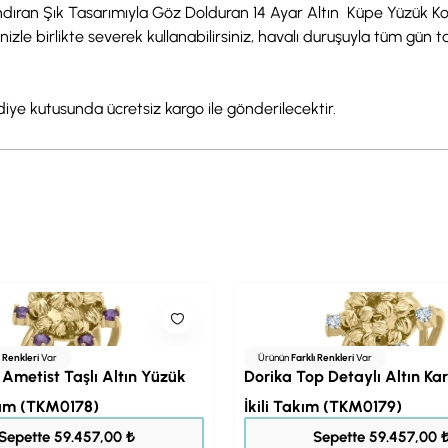
i Andıran Şık Tasarımıyla Göz Dolduran 14 Ayar Altın Küpe Yüzük K
inizle birlikte severek kullanabilirsiniz, havalı duruşuyla tüm gün
ediye kutusunda ücretsiz kargo ile gönderilecektir.
ı Renkleri
Var
Ürünün
Farklı Renkleri
Var
 Ametist Taşlı Altın Yüzük
Dorika Top Detaylı Altın Ka
ım (TKM0178)
İkili Takım (TKM0179)
74.321,00 ₺
74.321,00 ₺
Sepette 59.457,00 ₺
Sepette 59.457,00 