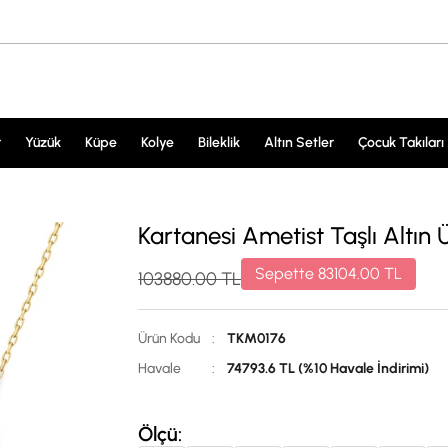
r
Yüzük
Küpe
Kolye
Bileklik
Altın Setler
Çocuk Takıları
Kartanesi Ametist Taşlı Altı
Sepette
83104.00
TL
103880.00
TL
Ürün Kodu
:
TKM0176
Havale
:
74793.6 TL (%10 Havale İndirimi)
Ölçü: