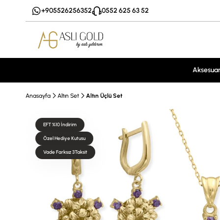
+905526256352
0552 625 63 52
Aksesua
Anasayfa
Altın Set
Altın Üçlü Set
EFT %10 İndirim
Özel Hediye Kutusu
Vade Farksız 3Taksit