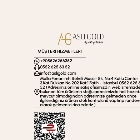
MÜŞTERİ HİZMETLERİ
+905526256352
0552 625 63 52
info@asligold.com
Molla Fenari mh Selvili Mescit Sk. No:4 Kutlu Center
3.Kat Dükkan No:202 Kat:1 Fatih - İstanbul 0552 625 
52 (Adresimiz online satış ofisimizdir, web sitemizd
bulunan tüm ürünlerin stoğu adresimizde hali hazırd
mevcut olmadığından adresimize gelmeden önce
ilgilendiğiniz ürünün stok kontrolünü yaptırıp randev
alarak gelmenizi rica ederiz.)