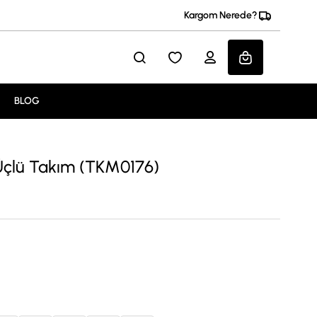
Kargom Nerede?
BLOG
n Üçlü Takım (TKM0176)