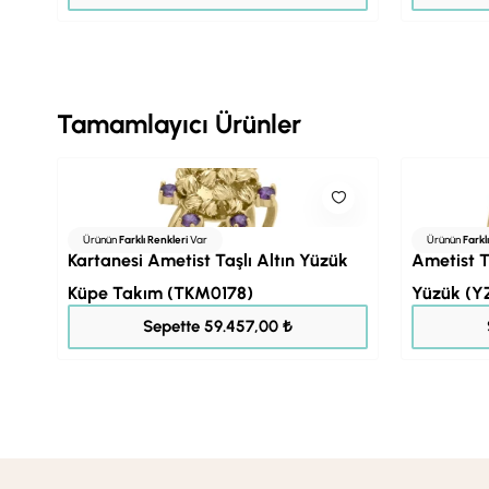
Tamamlayıcı Ürünler
Ürünün
Farklı Renkleri
Var
Ürünün
Farkl
Kartanesi Ametist Taşlı Altın Yüzük
Ametist T
Küpe Takım (TKM0178)
Yüzük (Y
74.321,00 ₺
Sepette 59.457,00 ₺