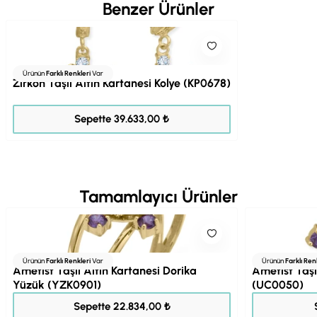
Benzer Ürünler
Ürünün
Farklı Renkleri
Var
Zirkon Taşlı Altın Kartanesi Kolye (KP0678)
49.541,00 ₺
Sepette 39.633,00 ₺
Tamamlayıcı Ürünler
Ürünün
Farklı Renkleri
Var
Ürünün
Farklı Ren
Ametist Taşlı Altın Kartanesi Dorika
Ametist Taşl
Yüzük (YZK0901)
(UC0050)
28.542,00 ₺
Sepette 22.834,00 ₺