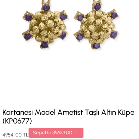
Kartanesi Model Ametist Taşlı Altın Küpe
(KP0677)
Sepette
39633.00
TL
49541.00
TL