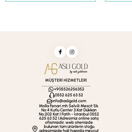
MÜŞTERİ HİZMETLERİ
+905526256352
0552 625 63 52
info@asligold.com
Molla Fenari mh Selvili Mescit Sk.
No:4 Kutlu Center 3.Kat Dükkan
No:202 Kat:1 Fatih - İstanbul 0552
625 63 52 (Adresimiz online satış
ofisimizdir, web sitemizde
bulunan tüm ürünlerin stoğu
adresimizde hali hazırda mevcut