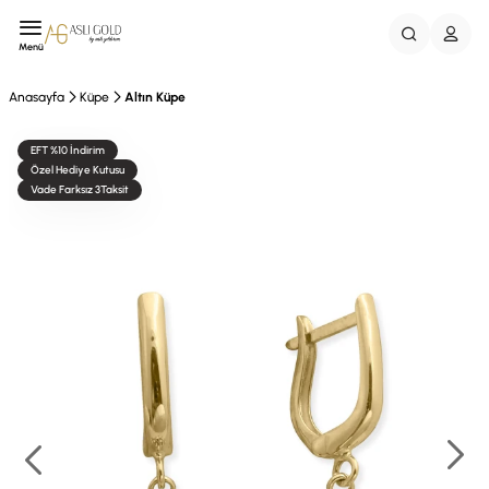
Menü
Anasayfa
Küpe
Altın Küpe
EFT %10 İndirim
Özel Hediye Kutusu
Vade Farksız 3Taksit