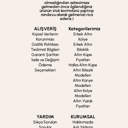
olmadığından adresimize
gelmeden önce ilgilendiğiniz
ürünün stok kontrolünü yaptırıp
randevu alarak gelmenizi rica
ederiz.)
ALIŞVERİŞ
Kategorilerimiz
Kişisel Verilerin
Erkek Altın
Korunması
Kolye
Gizlilik Politikası
Erkek Altın
Teslimat Bilgileri
Bileklik
Garanti Şartları
Altın Küpe
İade ve Değişim
Fiyatları
Ödeme
Halka Altın Küpe
Seçenekleri
Altın Bilezik
Modelleri
Altın Künye
Modelleri
Altın Kolye
Modelleri
Altın Yüzük
Fiyatları
YARDIM
KURUMSAL
Sıkça Sorulan
Hakkımızda
Sorular
Aslı Yıldırım