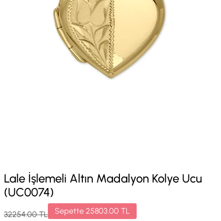
Lale İşlemeli Altın Madalyon Kolye Ucu
(UC0074)
Sepette
25803.00
TL
32254.00
TL