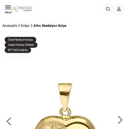
Menü
Anasayfa
Kolye
Altın Madalyon Kolye
Özel Hediye Kutusu
Vade Farksız 3Taksit
EFT %10 İndirim