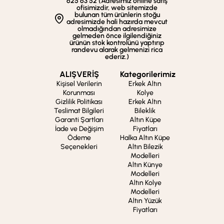
625 63 52 (Adresimiz online satış
ofisimizdir, web sitemizde
bulunan tüm ürünlerin stoğu
adresimizde hali hazırda mevcut
olmadığından adresimize
gelmeden önce ilgilendiğiniz
ürünün stok kontrolünü yaptırıp
randevu alarak gelmenizi rica
ederiz.)
ALIŞVERİŞ
Kategorilerimiz
Kişisel Verilerin
Erkek Altın
Korunması
Kolye
Gizlilik Politikası
Erkek Altın
Teslimat Bilgileri
Bileklik
Garanti Şartları
Altın Küpe
İade ve Değişim
Fiyatları
Ödeme
Halka Altın Küpe
Seçenekleri
Altın Bilezik
Modelleri
Altın Künye
Modelleri
Altın Kolye
Modelleri
Altın Yüzük
Fiyatları