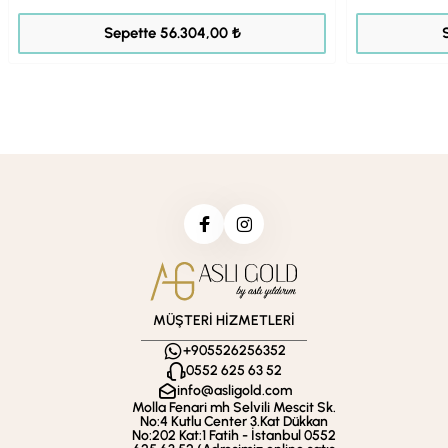
70.380,00 ₺
Sepette 56.304,00 ₺
MÜŞTERİ HİZMETLERİ
+905526256352
0552 625 63 52
info@asligold.com
Molla Fenari mh Selvili Mescit Sk.
No:4 Kutlu Center 3.Kat Dükkan
No:202 Kat:1 Fatih - İstanbul 0552