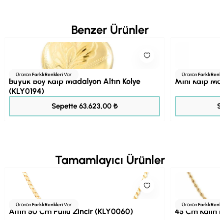
Benzer Ürünler
Ürünün
Farklı Renkleri
Var
Ürünün
Farklı Ren
Büyük Boy Kalp Madalyon Altın Kolye
Mini Kalp M
(KLY0194)
79.529,00 ₺
Sepette 63.623,00 ₺
Tamamlayıcı Ürünler
Ürünün
Farklı Renkleri
Var
Ürünün
Farklı Ren
Altın 50 Cm Pullu Zincir (KLY0060)
45 Cm Kalın 