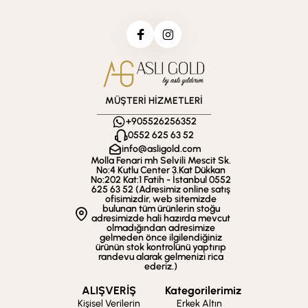
MÜŞTERİ HİZMETLERİ
+905526256352
0552 625 63 52
info@asligold.com
Molla Fenari mh Selvili Mescit Sk.
No:4 Kutlu Center 3.Kat Dükkan
No:202 Kat:1 Fatih - İstanbul 0552
625 63 52 (Adresimiz online satış
ofisimizdir, web sitemizde
bulunan tüm ürünlerin stoğu
adresimizde hali hazırda mevcut
olmadığından adresimize
gelmeden önce ilgilendiğiniz
ürünün stok kontrolünü yaptırıp
randevu alarak gelmenizi rica
ederiz.)
ALIŞVERİŞ
Kategorilerimiz
Kişisel Verilerin
Erkek Altın