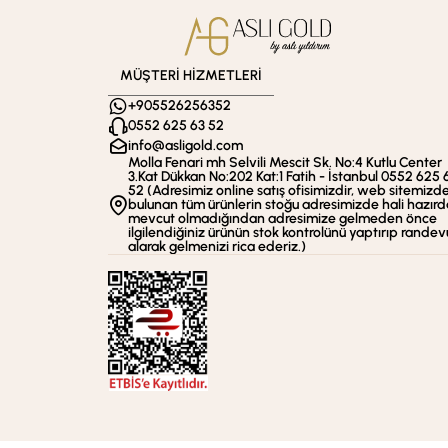
MÜŞTERİ HİZMETLERİ
+905526256352
0552 625 63 52
info@asligold.com
Molla Fenari mh Selvili Mescit Sk. No:4 Kutlu Center
3.Kat Dükkan No:202 Kat:1 Fatih - İstanbul 0552 625 
52 (Adresimiz online satış ofisimizdir, web sitemizd
bulunan tüm ürünlerin stoğu adresimizde hali hazırd
mevcut olmadığından adresimize gelmeden önce
ilgilendiğiniz ürünün stok kontrolünü yaptırıp randev
alarak gelmenizi rica ederiz.)