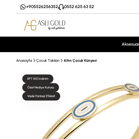
+905526256352
0552 625 63 52
Aksesua
Anasayfa
Çocuk Takıları
Altın Çocuk Künyesi
EFT %10 İndirim
Özel Hediye Kutusu
Vade Farksız 3Taksit