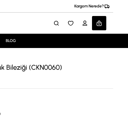
Kargom Nerede?
BLOG
uk Bileziği (CKN0060)
)