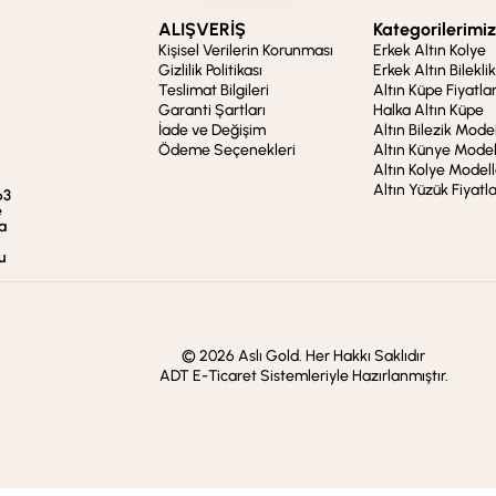
ALIŞVERİŞ
Kategorilerimiz
Kişisel Verilerin Korunması
Erkek Altın Kolye
Gizlilik Politikası
Erkek Altın Bileklik
Teslimat Bilgileri
Altın Küpe Fiyatlar
Garanti Şartları
Halka Altın Küpe
İade ve Değişim
Altın Bilezik Model
Ödeme Seçenekleri
Altın Künye Model
Altın Kolye Modell
Altın Yüzük Fiyatla
63
e
a
u
© 2026 Aslı Gold. Her Hakkı Saklıdır
ADT E-Ticaret Sistemleriyle Hazırlanmıştır.