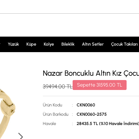
r
Yüzük
Küpe
Kolye
Bileklik
Altın Setler
Çocuk Takıları
Nazar Boncuklu Altın Kız Çoc
Sepette
31595.00
TL
39494.00
TL
Ürün Kodu
:
CKN0060
Ürün Barkodu
:
CKN0060-2575
Havale
:
28435.5 TL (%10 Havale İndirimi