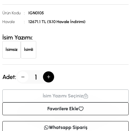
Ürün Kodu
:
IGN0105
Havale
:
12671.1 TL (%10 Havale İndirimi)
İsim Yazımı:
İsimsiz
İsimli
Adet:
İsim Yazımı Seçiniz
Favorilere Ekle
Whatsapp Sipariş