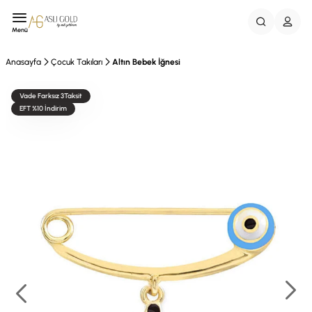
Menü
Anasayfa
Çocuk Takıları
Altın Bebek İğnesi
Vade Farksız 3Taksit
EFT %10 İndirim