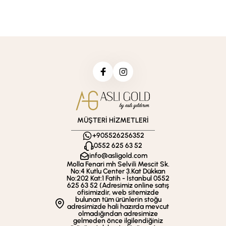
MÜŞTERİ HİZMETLERİ
+905526256352
0552 625 63 52
info@asligold.com
Molla Fenari mh Selvili Mescit Sk.
No:4 Kutlu Center 3.Kat Dükkan
No:202 Kat:1 Fatih - İstanbul 0552
625 63 52 (Adresimiz online satış
ofisimizdir, web sitemizde
bulunan tüm ürünlerin stoğu
adresimizde hali hazırda mevcut
olmadığından adresimize
gelmeden önce ilgilendiğiniz