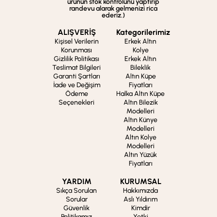
ürünün stok kontrolünü yaptırıp
randevu alarak gelmenizi rica
ederiz.)
ALIŞVERİŞ
Kategorilerimiz
Kişisel Verilerin
Erkek Altın
Korunması
Kolye
Gizlilik Politikası
Erkek Altın
Teslimat Bilgileri
Bileklik
Garanti Şartları
Altın Küpe
İade ve Değişim
Fiyatları
Ödeme
Halka Altın Küpe
Seçenekleri
Altın Bilezik
Modelleri
Altın Künye
Modelleri
Altın Kolye
Modelleri
Altın Yüzük
Fiyatları
YARDIM
KURUMSAL
Sıkça Sorulan
Hakkımızda
Sorular
Aslı Yıldırım
Güvenlik
Kimdir
Politikamız
Yetki