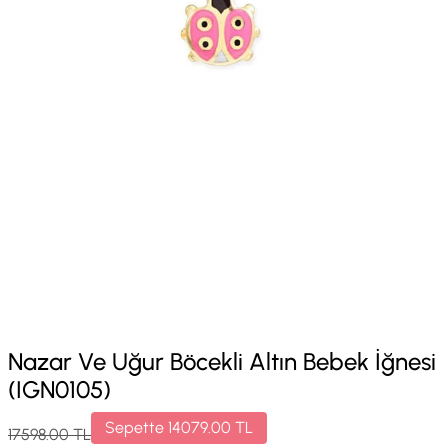
Nazar Ve Uğur Böcekli Altın Bebek İğnesi
(IGN0105)
Sepette
14079.00
TL
17598.00
TL