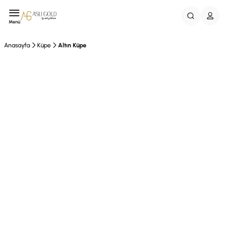
Menü
Anasayfa
Küpe
Altın Küpe
EFT %10 İndirim
Özel Hediye Kutusu
Vade Farksız 3Taksit