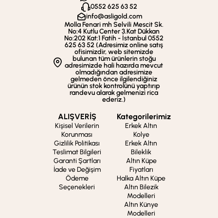
0552 625 63 52
info@asligold.com
Molla Fenari mh Selvili Mescit Sk.
No:4 Kutlu Center 3.Kat Dükkan
No:202 Kat:1 Fatih - İstanbul 0552
625 63 52 (Adresimiz online satış
ofisimizdir, web sitemizde
bulunan tüm ürünlerin stoğu
adresimizde hali hazırda mevcut
olmadığından adresimize
gelmeden önce ilgilendiğiniz
ürünün stok kontrolünü yaptırıp
randevu alarak gelmenizi rica
ederiz.)
ALIŞVERİŞ
Kategorilerimiz
Kişisel Verilerin
Erkek Altın
Korunması
Kolye
Gizlilik Politikası
Erkek Altın
Teslimat Bilgileri
Bileklik
Garanti Şartları
Altın Küpe
İade ve Değişim
Fiyatları
Ödeme
Halka Altın Küpe
Seçenekleri
Altın Bilezik
Modelleri
Altın Künye
Modelleri