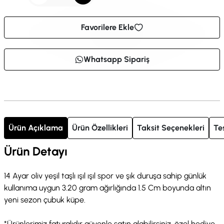
Favorilere Ekle
Whatsapp Sipariş
Ürün Açıklama
Ürün Özellikleri
Taksit Seçenekleri
Te
Ürün Detayı
14 Ayar oliv yeşil taşlı ışıl ışıl spor ve şık duruşa sahip günlük
kullanıma uygun 3.20 gram ağırlığında 1.5 Cm boyunda altın
yeni sezon çubuk küpe.
*Ürünlerimiz faturalıdır güvenle satın alabilirsiniz, özel hediye