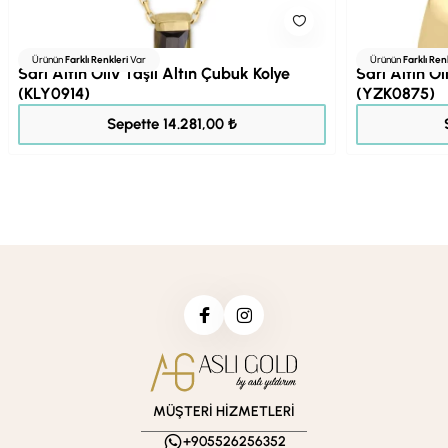
Ürünün
Farklı Renkleri
Var
Ürünün
Farklı Ren
Sarı Altın Oliv Taşlı Altın Çubuk Kolye
Sarı Altın O
(KLY0914)
(YZK0875)
17.851,00 ₺
Sepette 14.281,00 ₺
MÜŞTERİ HİZMETLERİ
+905526256352