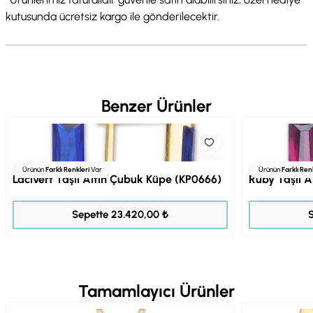
kutusunda ücretsiz kargo ile gönderilecektir.
Benzer Ürünler
Ürünün
Farklı Renkleri
Var
Ürünün
Farklı Ren
Lacivert Taşlı Altın Çubuk Küpe (KP0666)
Ruby Taşlı 
29.275,00 ₺
Sepette 23.420,00 ₺
Tamamlayıcı Ürünler