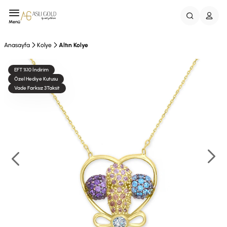
Menü
Anasayfa
Kolye
Altın Kolye
EFT %10 İndirim
Özel Hediye Kutusu
Vade Farksız 3Taksit