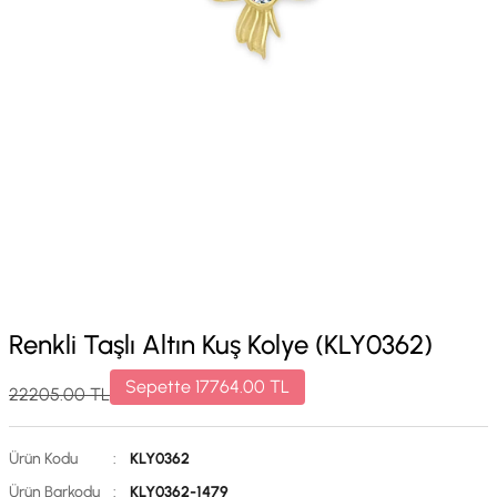
Renkli Taşlı Altın Kuş Kolye (KLY0362)
Sepette
17764.00
TL
22205.00
TL
Ürün Kodu
:
KLY0362
Ürün Barkodu
:
KLY0362-1479