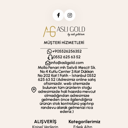
MÜŞTERİ HİZMETLERİ
+905526256352
0552 625 63 52
info@asligold.com
Molla Fenari mh Selvili Mescit Sk.
No:4 Kutlu Center 3.Kat Dükkan
No:202 Kat:1 Fatih - İstanbul 0552
625 63 52 (Adresimiz online satış
ofisimizdir, web sitemizde
bulunan tüm ürünlerin stoğu
adresimizde hali hazırda mevcut
olmadığından adresimize
gelmeden önce ilgilendiğiniz
ürünün stok kontrolünü yaptırıp
randevu alarak gelmenizi rica
ederiz.)
ALIŞVERİŞ
Kategorilerimiz
Kişisel Verilerin
Erkek Altın