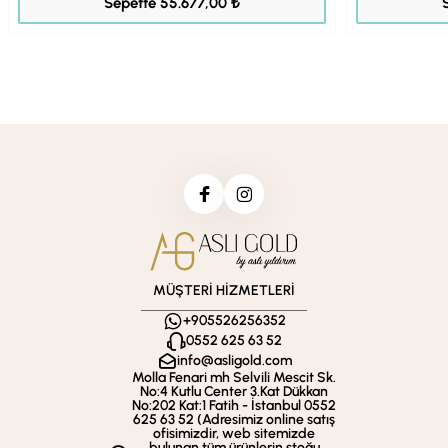
Sepette 55.677,00 ₺
MÜŞTERİ HİZMETLERİ
+905526256352
0552 625 63 52
info@asligold.com
Molla Fenari mh Selvili Mescit Sk.
No:4 Kutlu Center 3.Kat Dükkan
No:202 Kat:1 Fatih - İstanbul 0552
625 63 52 (Adresimiz online satış
ofisimizdir, web sitemizde
bulunan tüm ürünlerin stoğu