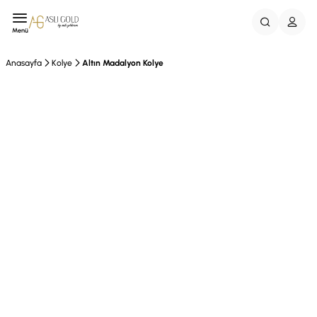
Menü
Anasayfa
Kolye
Altın Madalyon Kolye
EFT %10 İndirim
Vade Farksız 3Taksit