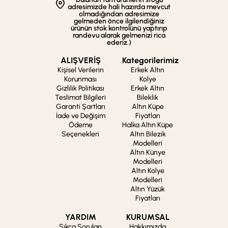
adresimizde hali hazırda mevcut
olmadığından adresimize
gelmeden önce ilgilendiğiniz
ürünün stok kontrolünü yaptırıp
randevu alarak gelmenizi rica
ederiz.)
ALIŞVERİŞ
Kategorilerimiz
Kişisel Verilerin
Erkek Altın
Korunması
Kolye
Gizlilik Politikası
Erkek Altın
Teslimat Bilgileri
Bileklik
Garanti Şartları
Altın Küpe
İade ve Değişim
Fiyatları
Ödeme
Halka Altın Küpe
Seçenekleri
Altın Bilezik
Modelleri
Altın Künye
Modelleri
Altın Kolye
Modelleri
Altın Yüzük
Fiyatları
YARDIM
KURUMSAL
Sıkça Sorulan
Hakkımızda