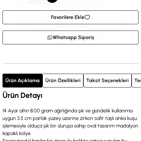
Favorilere Ekle
Whatsapp Sipariş
Ürün Açıklama
Ürün Özellikleri
Taksit Seçenekleri
Te
Ürün Detayı
14 Ayar altın 8.00 gram ağırlığında şık ve gündelik kullanıma
uygun 3.5 cm parlak yüzey üzerine zirkon safir taşlı anka kuşu
işlemesiyle olduça şık bir duruşa sahip oval tasarım madalyon
kapaklı kolye.
Spiga model harika bir zincir ile birlikte satışa sunulan bu