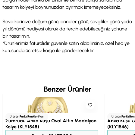
tasarım kolyeyi boynunuzdan ayırmak istemeyeceksiniz.
Sevdikerinize doğum günü, anneler günü, sevgililer günü yada
yıl dönümü hediyesi olarak da tercih edebileceğiniz şahane
bir tasarımın.
*Ürünlerimiz faturalıdır güvenle satın alabilirsiniz, özel hediye
kutusunda ücretsiz kargo ile gönderilecektir.
Benzer Ürünler
Ürünün
Farklı Renkleri
Var
Ürünün
Farklı Ren
Zümrüdü Anka Kuşu Oval Altın Madalyon
Anka Kuşu O
Kolye (KLY1548)
(KLY1546)
69.596,00 ₺