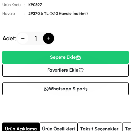
Ürün Kodu
:
KP0397
Havale
:
29370.6 TL (%10 Havale İndirimi)
Adet:
Sepete Ekle
Favorilere Ekle
Whatsapp Sipariş
Ürün Açıklama
Ürün Özellikleri
Taksit Seçenekleri
Te