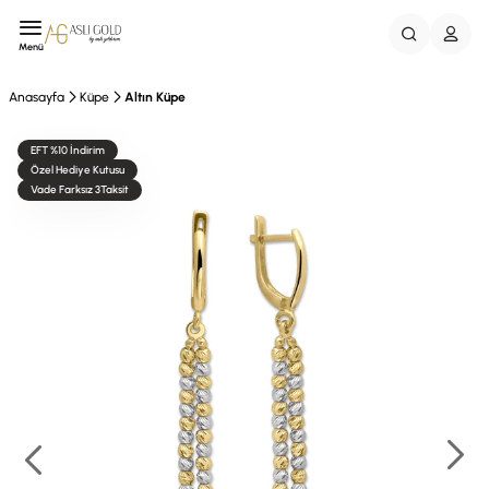
Menü
Anasayfa
Küpe
Altın Küpe
EFT %10 İndirim
Özel Hediye Kutusu
Vade Farksız 3Taksit