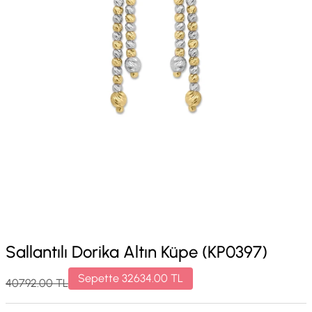
Sallantılı Dorika Altın Küpe (KP0397)
Sepette
32634.00
TL
40792.00
TL