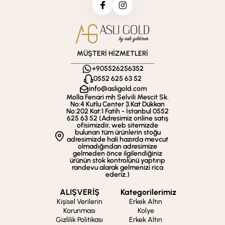
MÜŞTERİ HİZMETLERİ
+905526256352
0552 625 63 52
info@asligold.com
Molla Fenari mh Selvili Mescit Sk.
No:4 Kutlu Center 3.Kat Dükkan
No:202 Kat:1 Fatih - İstanbul 0552
625 63 52 (Adresimiz online satış
ofisimizdir, web sitemizde
bulunan tüm ürünlerin stoğu
adresimizde hali hazırda mevcut
olmadığından adresimize
gelmeden önce ilgilendiğiniz
ürünün stok kontrolünü yaptırıp
randevu alarak gelmenizi rica
ederiz.)
ALIŞVERİŞ
Kategorilerimiz
Kişisel Verilerin
Erkek Altın
Korunması
Kolye
Gizlilik Politikası
Erkek Altın