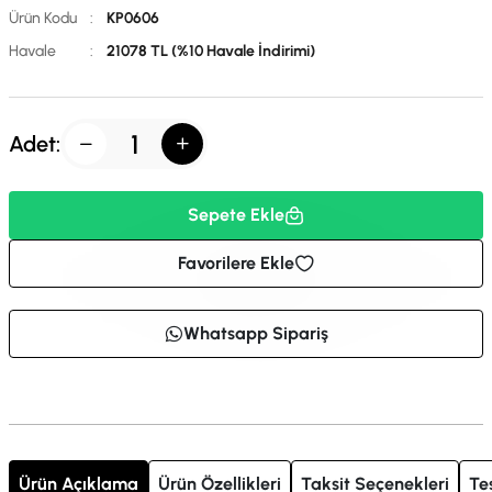
Ürün Kodu
:
KP0606
Havale
:
21078 TL (%10 Havale İndirimi)
Adet:
Sepete Ekle
Favorilere Ekle
Whatsapp Sipariş
Ürün Açıklama
Ürün Özellikleri
Taksit Seçenekleri
Te