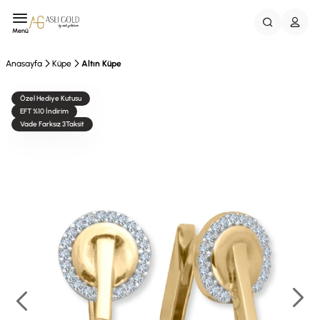
Menü
Anasayfa
Küpe
Altın Küpe
Özel Hediye Kutusu
EFT %10 İndirim
Vade Farksız 3Taksit