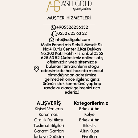
MÜŞTERİ HİZMETLERİ
+905526256352
0552 625 63 52
info@asligold.com
Molla Fenari mh Selvili Mescit Sk.
No:4 Kutlu Center 3.Kat Dükkan
No:202 Kat:1 Fatih - İstanbul 0552
625 63 52 (Adresimiz online satış
ofisimizdir, web sitemizde
bulunan tüm ürünlerin stoğu
adresimizde hali hazırda mevcut
olmadığından adresimize
gelmeden önce ilgilendiğiniz
ürünün stok kontrolünü yaptırıp
randevu alarak gelmenizi rica
ederiz.)
ALIŞVERİŞ
Kategorilerimiz
Kişisel Verilerin
Erkek Altın
Korunması
Kolye
Gizlilik Politikası
Erkek Altın
Teslimat Bilgileri
Bileklik
Garanti Şartları
Altın Küpe
İade ve Değişim
Fiyatları