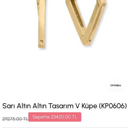
Video
Sarı Altın Altın Tasarım V Küpe (KP0606)
Sepette
23420.00
TL
29275.00
TL