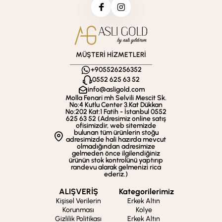
MÜŞTERİ HİZMETLERİ
+905526256352
0552 625 63 52
info@asligold.com
Molla Fenari mh Selvili Mescit Sk.
No:4 Kutlu Center 3.Kat Dükkan
No:202 Kat:1 Fatih - İstanbul 0552
625 63 52 (Adresimiz online satış
ofisimizdir, web sitemizde
bulunan tüm ürünlerin stoğu
adresimizde hali hazırda mevcut
olmadığından adresimize
gelmeden önce ilgilendiğiniz
ürünün stok kontrolünü yaptırıp
randevu alarak gelmenizi rica
ederiz.)
ALIŞVERİŞ
Kategorilerimiz
Kişisel Verilerin
Erkek Altın
Korunması
Kolye
Gizlilik Politikası
Erkek Altın