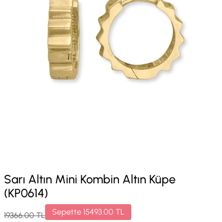
Sarı Altın Mini Kombin Altın Küpe
(KP0614)
Sepette
15493.00
TL
19366.00
TL