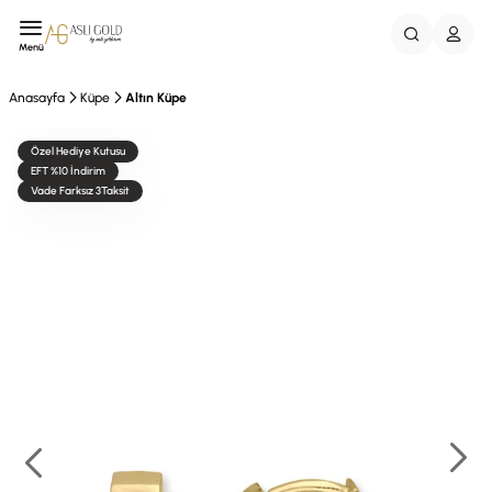
Menü
Anasayfa
Küpe
Altın Küpe
Özel Hediye Kutusu
EFT %10 İndirim
Vade Farksız 3Taksit