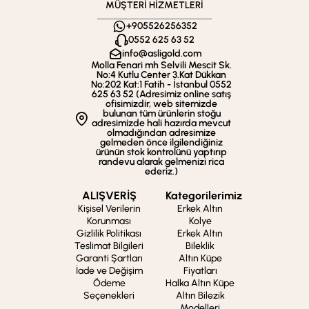
MÜŞTERİ HİZMETLERİ
+905526256352
0552 625 63 52
info@asligold.com
Molla Fenari mh Selvili Mescit Sk.
No:4 Kutlu Center 3.Kat Dükkan
No:202 Kat:1 Fatih - İstanbul 0552
625 63 52 (Adresimiz online satış
ofisimizdir, web sitemizde
bulunan tüm ürünlerin stoğu
adresimizde hali hazırda mevcut
olmadığından adresimize
gelmeden önce ilgilendiğiniz
ürünün stok kontrolünü yaptırıp
randevu alarak gelmenizi rica
ederiz.)
ALIŞVERİŞ
Kategorilerimiz
Kişisel Verilerin
Erkek Altın
Korunması
Kolye
Gizlilik Politikası
Erkek Altın
Teslimat Bilgileri
Bileklik
Garanti Şartları
Altın Küpe
İade ve Değişim
Fiyatları
Ödeme
Halka Altın Küpe
Seçenekleri
Altın Bilezik
Modelleri