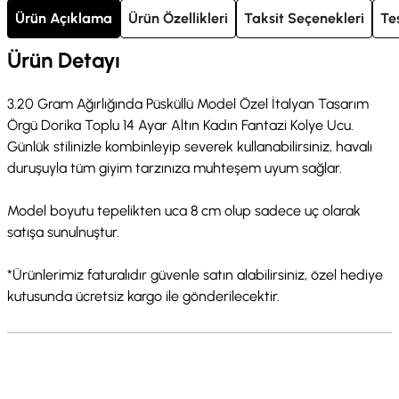
Ürün Açıklama
Ürün Özellikleri
Taksit Seçenekleri
Te
Ürün Detayı
3.20 Gram Ağırlığında Püsküllü Model Özel İtalyan Tasarım
Örgü Dorika Toplu 14 Ayar Altın Kadın Fantazi Kolye Ucu.
Günlük stilinizle kombinleyip severek kullanabilirsiniz, havalı
duruşuyla tüm giyim tarzınıza muhteşem uyum sağlar.
Model boyutu tepelikten uca 8 cm olup sadece uç olarak
satışa sunulnuştur.
*Ürünlerimiz faturalıdır güvenle satın alabilirsiniz, özel hediye
kutusunda ücretsiz kargo ile gönderilecektir.