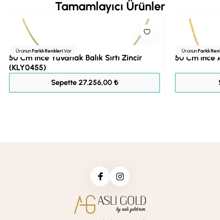
Tamamlayıcı Ürünler
Ürünün
Farklı Renkleri
Var
Ürünün
Farklı Ren
50 Cm İnce Yuvarlak Balık Sırtı Zincir
50 Cm İnce A
(KLY0455)
34.069,00 ₺
Sepette 27.256,00 ₺