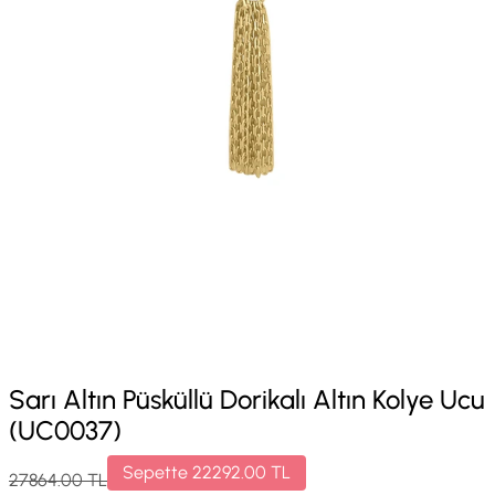
Sarı Altın Püsküllü Dorikalı Altın Kolye Ucu
(UC0037)
Sepette
22292.00
TL
27864.00
TL