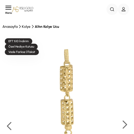
Menü
Anasayfa
Kolye
Altın Kolye Ucu
EFT %10 İndirim
Özel Hediye Kutusu
Vade Farksız 3Taksit