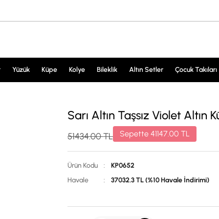
r
Yüzük
Küpe
Kolye
Bileklik
Altın Setler
Çocuk Takıları
Sarı Altın Taşsız Violet Altın
Sepette
41147.00
TL
51434.00
TL
Ürün Kodu
:
KP0652
Havale
:
37032.3 TL (%10 Havale İndirimi)