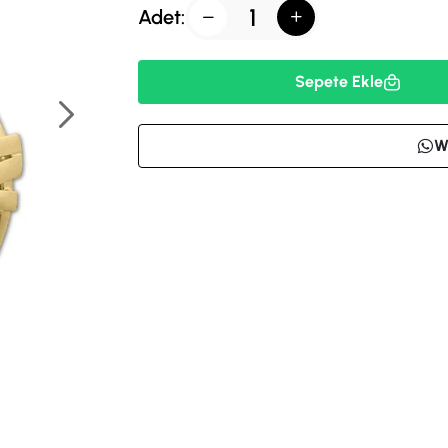
Adet:
Sepete Ekle
W