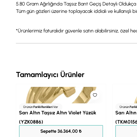
5.80 Gram Ağırlığında Taşsız Bant Geçiş Detaylı Oldukça 
Tüm gün gözleri üzerine toplayacak iddialı ve kullanışlı b
*Ürünlerimiz faturalıdır güvenle satın alabilirsiniz, özel 
Tamamlayıcı Ürünler
Ürünün
Farklı Renkleri
Var
Ürünün
Farkl
Sarı Altın Taşsız Altın Violet Yüzük
Sarı Altın
(YZK0886)
(TKM0156
45.455,00 ₺
Sepette 36.364,00 ₺