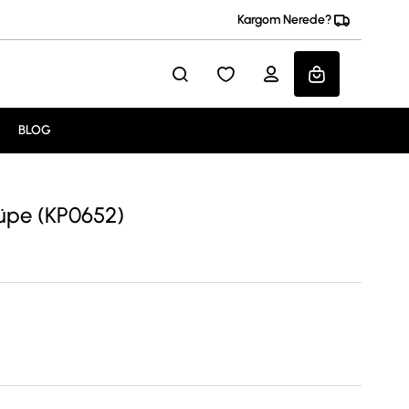
Kargom Nerede?
BLOG
 Küpe (KP0652)