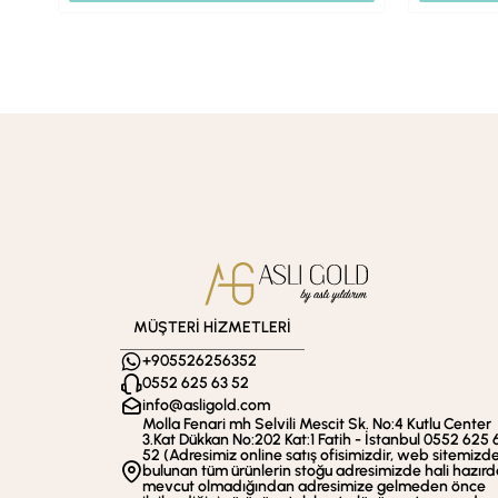
MÜŞTERİ HİZMETLERİ
+905526256352
0552 625 63 52
info@asligold.com
Molla Fenari mh Selvili Mescit Sk. No:4 Kutlu Center
3.Kat Dükkan No:202 Kat:1 Fatih - İstanbul 0552 625 
52 (Adresimiz online satış ofisimizdir, web sitemizd
bulunan tüm ürünlerin stoğu adresimizde hali hazırd
mevcut olmadığından adresimize gelmeden önce