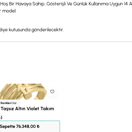
Hoş Bir Havaya Sahip, Gösterişli Ve Günlük Kullanıma Uygun 14 A
ir model.
hediye kutusunda gönderilecektir.
ı Renkleri
Var
 Taşsız Altın Violet Takım
)
95.435,00 ₺
Sepette 76.348,00 ₺