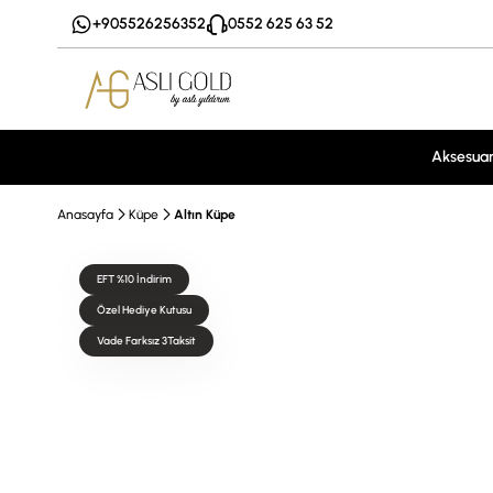
+905526256352
0552 625 63 52
Aksesua
Anasayfa
Küpe
Altın Küpe
EFT %10 İndirim
Özel Hediye Kutusu
Vade Farksız 3Taksit