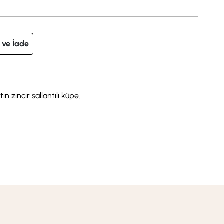
 ve İade
n zincir sallantılı küpe.