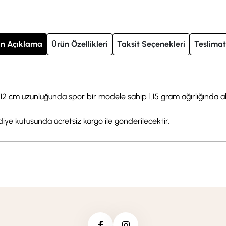
n Açıklama
Ürün Özellikleri
Taksit Seçenekleri
Teslimat
z 12 cm uzunluğunda spor bir modele sahip 1.15 gram ağırlığında altı
ediye kutusunda ücretsiz kargo ile gönderilecektir.