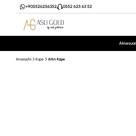
+905526256352
0552 625 63 52
Aksesua
Anasayfa
Küpe
Altın Küpe
Özel Hediye Kutusu
EFT %10 İndirim
Vade Farksız 3Taksit