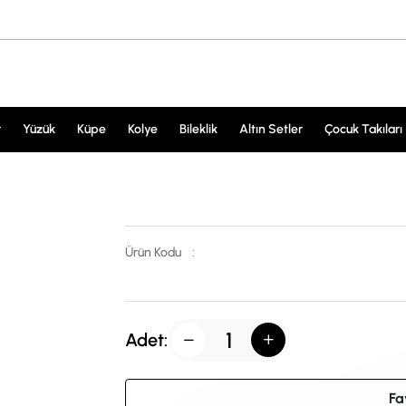
r
Yüzük
Küpe
Kolye
Bileklik
Altın Setler
Çocuk Takıları
Ürün Kodu
:
Adet:
Fa