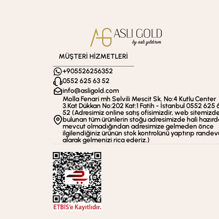
MÜŞTERİ HİZMETLERİ
+905526256352
0552 625 63 52
info@asligold.com
Molla Fenari mh Selvili Mescit Sk. No:4 Kutlu Center
3.Kat Dükkan No:202 Kat:1 Fatih - İstanbul 0552 625 
52 (Adresimiz online satış ofisimizdir, web sitemizd
bulunan tüm ürünlerin stoğu adresimizde hali hazırd
mevcut olmadığından adresimize gelmeden önce
ilgilendiğiniz ürünün stok kontrolünü yaptırıp randev
alarak gelmenizi rica ederiz.)