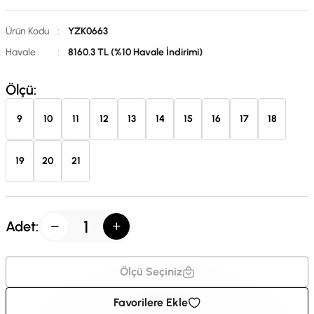
Ürün Kodu
:
YZK0663
Havale
:
8160.3 TL (%10 Havale İndirimi)
Ölçü:
9
10
11
12
13
14
15
16
17
18
19
20
21
Adet:
Ölçü Seçiniz
Favorilere Ekle