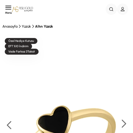
Menü
Anasayfa
Yüzük
Altın Yüzük
Özel Hediye Kutusu
EFT %10 İndirim
Vade Farksız 3Taksit