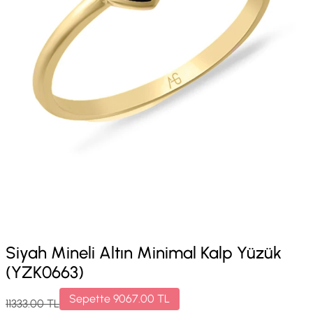
Siyah Mineli Altın Minimal Kalp Yüzük
(YZK0663)
Sepette
9067.00
TL
11333.00
TL