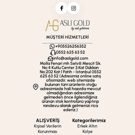
MÜŞTERİ HİZMETLERİ
+905526256352
0552 625 63 52
info@asligold.com
Molla Fenari mh Selvili Mescit Sk.
No:4 Kutlu Center 3.Kat Dükkan
No:202 Kat:1 Fatih - İstanbul 0552
625 63 52 (Adresimiz online satış
ofisimizdir, web sitemizde
bulunan tüm ürünlerin stoğu
adresimizde hali hazırda mevcut
olmadığından adresimize
gelmeden önce ilgilendiğiniz
ürünün stok kontrolünü yaptırıp
randevu alarak gelmenizi rica
ederiz.)
ALIŞVERİŞ
Kategorilerimiz
Kişisel Verilerin
Erkek Altın
Korunması
Kolye