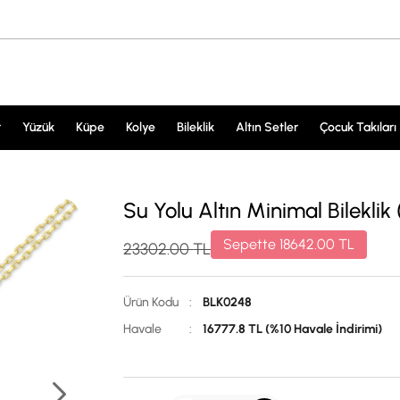
r
Yüzük
Küpe
Kolye
Bileklik
Altın Setler
Çocuk Takıları
Su Yolu Altın Minimal Bileklik
Sepette
18642.00
TL
23302.00
TL
Ürün Kodu
:
BLK0248
Havale
:
16777.8 TL (%10 Havale İndirimi)