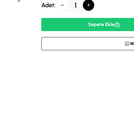
Adet:
Sepete Ekle
W