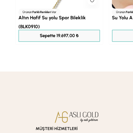
Ürünün
Farklı Renkleri
Var
Ürünün
Farkl
Altın Hafif Su yolu Spor Bileklik
Su Yolu A
(BLK0910)
24.621,00 ₺
Sepette 19.697,00 ₺
MÜŞTERİ HİZMETLERİ