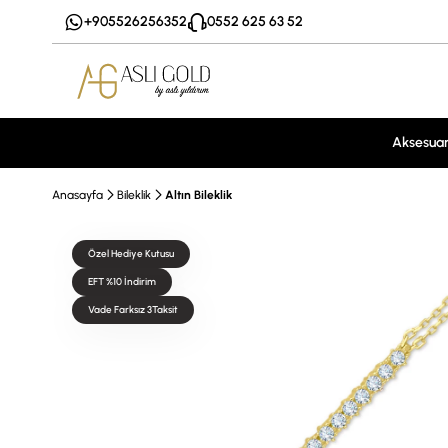
+905526256352
0552 625 63 52
Aksesua
Anasayfa
Bileklik
Altın Bileklik
Özel Hediye Kutusu
EFT %10 İndirim
Vade Farksız 3Taksit