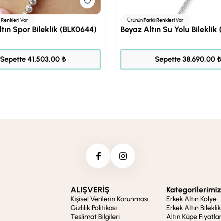
ı Renkleri
Var
Ürünün
Farklı Renkleri
Var
ltın Spor Bileklik (BLK0644)
Beyaz Altın Su Yolu Bileklik
51.879,00 ₺
48.362,00 ₺
Sepette 41.503,00 ₺
Sepette 38.690,00 
ALIŞVERİŞ
Kategorilerimiz
Kişisel Verilerin Korunması
Erkek Altın Kolye
Gizlilik Politikası
Erkek Altın Bileklik
Teslimat Bilgileri
Altın Küpe Fiyatlar