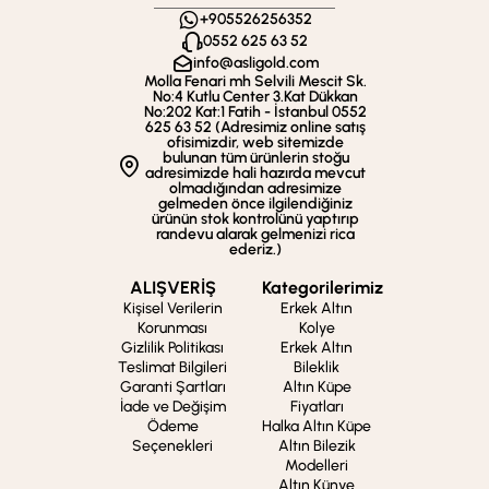
+905526256352
0552 625 63 52
info@asligold.com
Molla Fenari mh Selvili Mescit Sk.
No:4 Kutlu Center 3.Kat Dükkan
No:202 Kat:1 Fatih - İstanbul 0552
625 63 52 (Adresimiz online satış
ofisimizdir, web sitemizde
bulunan tüm ürünlerin stoğu
adresimizde hali hazırda mevcut
olmadığından adresimize
gelmeden önce ilgilendiğiniz
ürünün stok kontrolünü yaptırıp
randevu alarak gelmenizi rica
ederiz.)
ALIŞVERİŞ
Kategorilerimiz
Kişisel Verilerin
Erkek Altın
Korunması
Kolye
Gizlilik Politikası
Erkek Altın
Teslimat Bilgileri
Bileklik
Garanti Şartları
Altın Küpe
İade ve Değişim
Fiyatları
Ödeme
Halka Altın Küpe
Seçenekleri
Altın Bilezik
Modelleri
Altın Künye