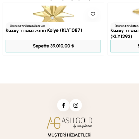
Ürünün
Farklı Renkleri
Var
Ürünün
Farklı Ren
Kuzey Yıldızı Altın Kolye (KLY1087)
Kuzey Yıldızı
(KLY1293)
48.762,00 ₺
Sepette 39.010,00 ₺
MÜŞTERİ HİZMETLERİ