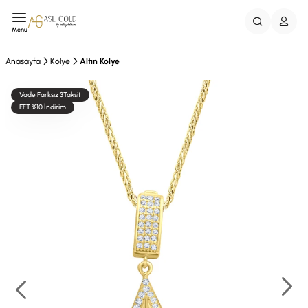
Menü
Anasayfa
Kolye
Altın Kolye
Vade Farksız 3Taksit
EFT %10 İndirim