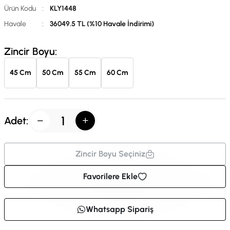
Ürün Kodu
:
KLY1448
Havale
:
36049.5 TL (%10 Havale İndirimi)
Zincir Boyu:
45 Cm
50 Cm
55 Cm
60 Cm
Adet:
Zincir Boyu Seçiniz
Favorilere Ekle
Whatsapp Sipariş