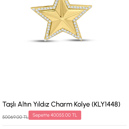
Taşlı Altın Yıldız Charm Kolye (KLY1448)
Sepette
40055.00
TL
50069.00
TL