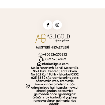
MÜŞTERİ HİZMETLERİ
+905526256352
0552 625 63 52
info@asligold.com
Molla Fenari mh Selvili Mescit Sk.
No:4 Kutlu Center 3.Kat Dükkan
No:202 Kat:1 Fatih - İstanbul 0552
625 63 52 (Adresimiz online satış
ofisimizdir, web sitemizde
bulunan tüm ürünlerin stoğu
adresimizde hali hazırda mevcut
olmadığından adresimize
gelmeden önce ilgilendiğiniz
ürünün stok kontrolünü yaptırıp
randevu alarak gelmenizi rica
ederiz.)