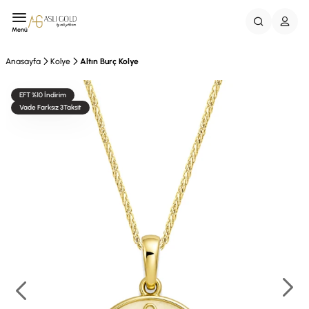
Menü
Anasayfa
Kolye
Altın Burç Kolye
EFT %10 İndirim
Vade Farksız 3Taksit