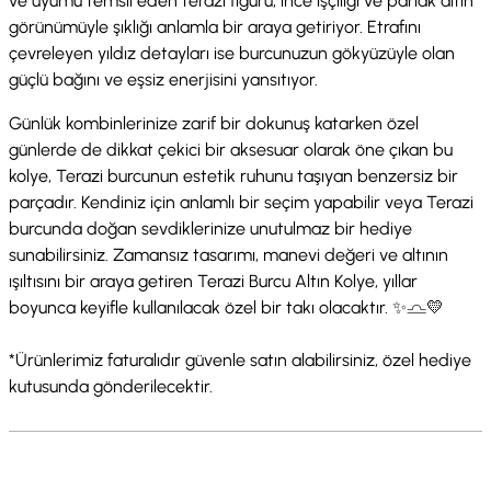
ve uyumu temsil eden terazi figürü, ince işçiliği ve parlak altın
görünümüyle şıklığı anlamla bir araya getiriyor. Etrafını
çevreleyen yıldız detayları ise burcunuzun gökyüzüyle olan
güçlü bağını ve eşsiz enerjisini yansıtıyor.
Günlük kombinlerinize zarif bir dokunuş katarken özel
günlerde de dikkat çekici bir aksesuar olarak öne çıkan bu
kolye, Terazi burcunun estetik ruhunu taşıyan benzersiz bir
parçadır. Kendiniz için anlamlı bir seçim yapabilir veya Terazi
burcunda doğan sevdiklerinize unutulmaz bir hediye
sunabilirsiniz. Zamansız tasarımı, manevi değeri ve altının
ışıltısını bir araya getiren Terazi Burcu Altın Kolye, yıllar
boyunca keyifle kullanılacak özel bir takı olacaktır. ✨♎💛
*Ürünlerimiz faturalıdır güvenle satın alabilirsiniz, özel hediye
kutusunda gönderilecektir.