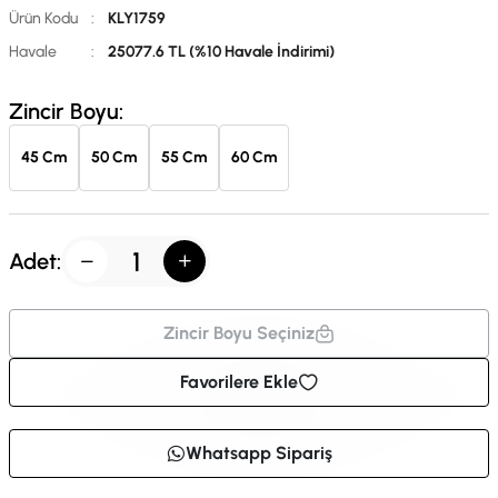
Ürün Kodu
:
KLY1759
Havale
:
25077.6 TL (%10 Havale İndirimi)
Zincir Boyu:
45 Cm
50 Cm
55 Cm
60 Cm
Adet:
Zincir Boyu Seçiniz
Favorilere Ekle
Whatsapp Sipariş