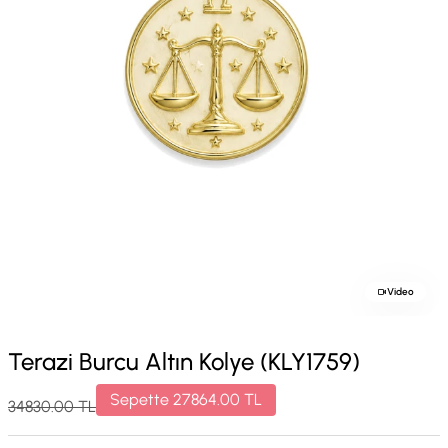
Video
Terazi Burcu Altın Kolye (KLY1759)
Sepette
27864.00
TL
34830.00
TL