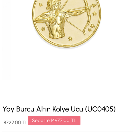
Yay Burcu Altın Kolye Ucu (UC0405)
Sepette
14977.00
TL
18722.00
TL