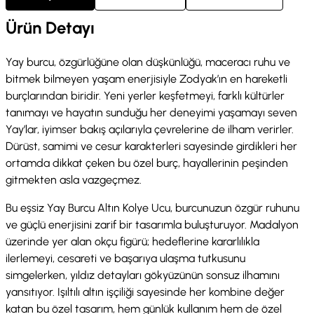
Ürün Detayı
Yay burcu, özgürlüğüne olan düşkünlüğü, maceracı ruhu ve
bitmek bilmeyen yaşam enerjisiyle Zodyak’ın en hareketli
burçlarından biridir. Yeni yerler keşfetmeyi, farklı kültürler
tanımayı ve hayatın sunduğu her deneyimi yaşamayı seven
Yay’lar, iyimser bakış açılarıyla çevrelerine de ilham verirler.
Dürüst, samimi ve cesur karakterleri sayesinde girdikleri her
ortamda dikkat çeken bu özel burç, hayallerinin peşinden
gitmekten asla vazgeçmez.
Bu eşsiz Yay Burcu Altın Kolye Ucu, burcunuzun özgür ruhunu
ve güçlü enerjisini zarif bir tasarımla buluşturuyor. Madalyon
üzerinde yer alan okçu figürü; hedeflerine kararlılıkla
ilerlemeyi, cesareti ve başarıya ulaşma tutkusunu
simgelerken, yıldız detayları gökyüzünün sonsuz ilhamını
yansıtıyor. Işıltılı altın işçiliği sayesinde her kombine değer
katan bu özel tasarım, hem günlük kullanım hem de özel