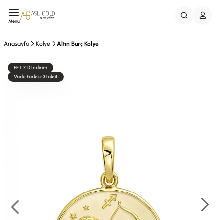
Menü
Anasayfa
Kolye
Altın Burç Kolye
EFT %10 İndirim
Vade Farksız 3Taksit