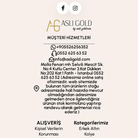
MÜŞTERİ HİZMETLERİ
+905526256352
0552 625 63 52
info@asligold.com
Molla Fenari mh Selvili Mescit Sk.
No:4 Kutlu Center 3.Kat Dükkan
No:202 Kat:1 Fatih - İstanbul 0552
625 63 52 (Adresimiz online satış
ofisimizdir, web sitemizde
bulunan tüm ürünlerin stoğu
adresimizde hali hazırda mevcut
olmadığından adresimize
gelmeden önce ilgilendiğiniz
ürünün stok kontrolünü yaptırıp
randevu alarak gelmenizi rica
ederiz.)
ALIŞVERİŞ
Kategorilerimiz
Kişisel Verilerin
Erkek Altın
Korunması
Kolye