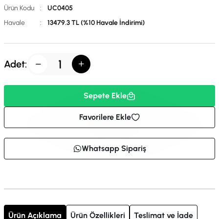
Ürün Kodu
:
UC0405
Havale
:
13479.3 TL (%10 Havale İndirimi)
Adet:
Sepete Ekle
Favorilere Ekle
Whatsapp Sipariş
Ürün Açıklama
Ürün Özellikleri
Teslimat ve İade