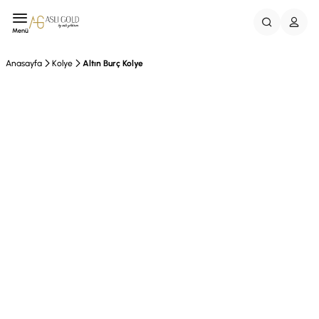
Menü
Anasayfa
Kolye
Altın Burç Kolye
EFT %10 İndirim
Vade Farksız 3Taksit