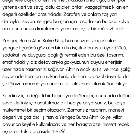
yetenekleri ve sevgi dolu kalpleri onları vazgeçilmez kılan en
değerli özellikler arasındadır. Zarafeti ve anlam taşıyan
detayları seven Yengeç burçları için tasarlanan bu özel kolye
ucu, burcunuzun karakterini yansıtan eşsiz bir mücevherdir.
Yengeç Burcu Altın Kolye Ucu, burcunuzun simgesi olan
yengeç figürünü göz alıcı bir altın işçilikle buluşturuyor. Gücü,
sadakati ve duygusal bağlılığı temsil eden bu özel tasarım,
etrafındaki yıldız detaylarıyla gökyüzünün büyülü enerjisini
üzerinizde taşımanızı sağlıyor. Altının sıcak ışıltısı ve ince işçiliği
sayesinde hem günlük kombinlerde hem de özel davetlerde
şıklığınızı tamamlayan anlamlı bir aksesuar olarak öne çıkıyor.
Kendiniz için değerli bir hatıra ya da Yengeç burcunda doğan
sevdikleriniz için unutulmaz bir hediye arıyorsanız, bu kolye
mükemmel bir seçim olacaktır. Zamansız tasarımı, manevi
değeri ve göz alıcı ışıltısıyla Yengeç Burcu Altın Kolye, yıllar
boyunca keyifle kullanılacak ve her bakışta özel hissettirecek
eşsiz bir takı parçasıdır. ✨♋💛