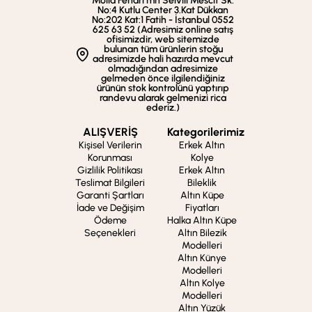
Molla Fenari mh Selvili Mescit Sk.
No:4 Kutlu Center 3.Kat Dükkan
No:202 Kat:1 Fatih - İstanbul 0552
625 63 52 (Adresimiz online satış
ofisimizdir, web sitemizde
bulunan tüm ürünlerin stoğu
adresimizde hali hazırda mevcut
olmadığından adresimize
gelmeden önce ilgilendiğiniz
ürünün stok kontrolünü yaptırıp
randevu alarak gelmenizi rica
ederiz.)
ALIŞVERİŞ
Kategorilerimiz
Kişisel Verilerin
Erkek Altın
Korunması
Kolye
Gizlilik Politikası
Erkek Altın
Teslimat Bilgileri
Bileklik
Garanti Şartları
Altın Küpe
İade ve Değişim
Fiyatları
Ödeme
Halka Altın Küpe
Seçenekleri
Altın Bilezik
Modelleri
Altın Künye
Modelleri
Altın Kolye
Modelleri
Altın Yüzük