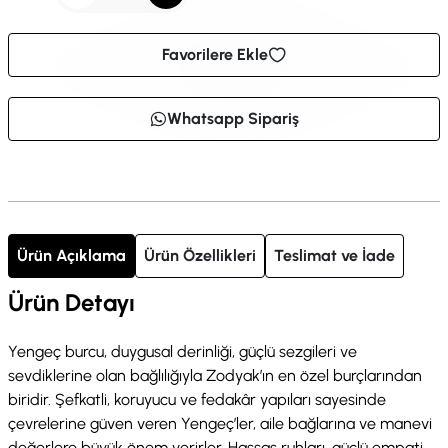
Favorilere Ekle
Whatsapp Sipariş
Ürün Açıklama
Ürün Özellikleri
Teslimat ve İade
Ürün Detayı
Yengeç burcu, duygusal derinliği, güçlü sezgileri ve
sevdiklerine olan bağlılığıyla Zodyak’ın en özel burçlarından
biridir. Şefkatli, koruyucu ve fedakâr yapıları sayesinde
çevrelerine güven veren Yengeç’ler, aile bağlarına ve manevi
değerlere büyük önem verirler. Hassas ruhları, güçlü empati