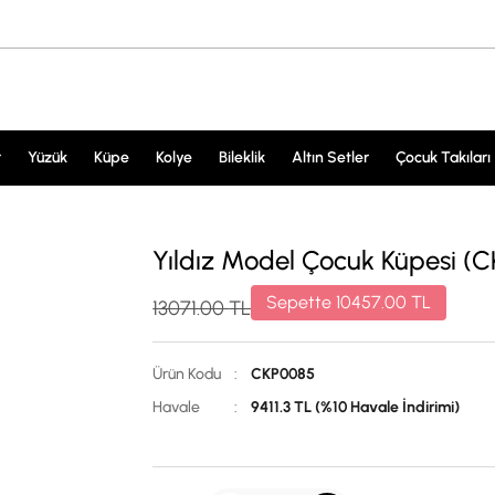
r
Yüzük
Küpe
Kolye
Bileklik
Altın Setler
Çocuk Takıları
Yıldız Model Çocuk Küpesi (
Sepette
10457.00
TL
13071.00
TL
Ürün Kodu
:
CKP0085
Havale
:
9411.3 TL (%10 Havale İndirimi)