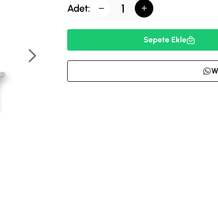
Adet:
Sepete Ekle
W