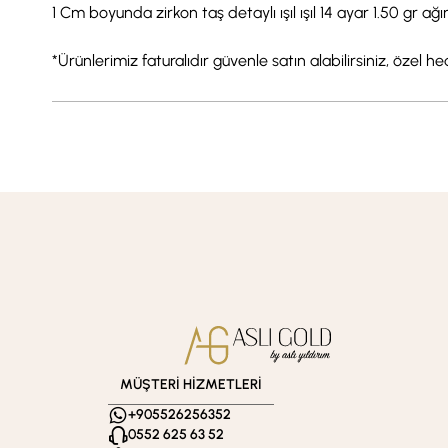
1 Cm boyunda zirkon taş detaylı ışıl ışıl 14 ayar 1.50 gr ağı
*Ürünlerimiz faturalıdır güvenle satın alabilirsiniz, özel h
MÜŞTERİ HİZMETLERİ
+905526256352
0552 625 63 52