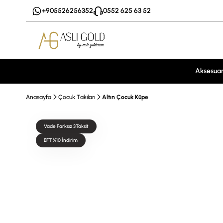
+905526256352
0552 625 63 52
Aksesua
Anasayfa
Çocuk Takıları
Altın Çocuk Küpe
Vade Farksız 3Taksit
EFT %10 İndirim