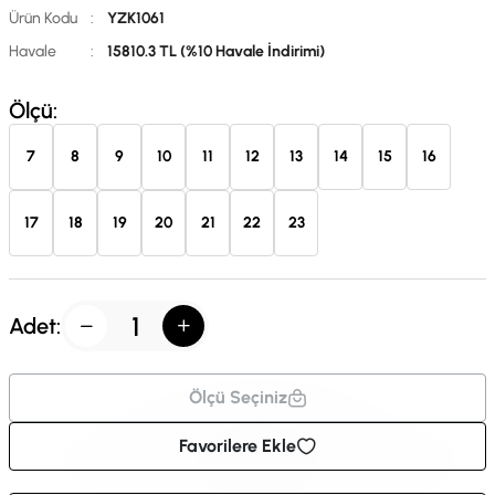
Ürün Kodu
:
YZK1061
Havale
:
15810.3 TL (%10 Havale İndirimi)
Ölçü:
7
8
9
10
11
12
13
14
15
16
17
18
19
20
21
22
23
Adet:
Ölçü Seçiniz
Favorilere Ekle