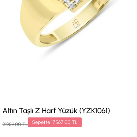
Altın Taşlı Z Harf Yüzük (YZK1061)
Sepette
17567.00
TL
21959.00
TL