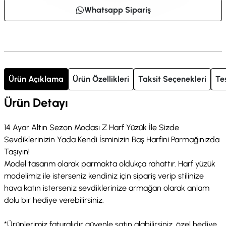
Whatsapp Sipariş
Ürün Açıklama
Ürün Özellikleri
Taksit Seçenekleri
Te
Ürün Detayı
14 Ayar Altın Sezon Modası Z Harf Yüzük İle Sizde
Sevdiklerinizin Yada Kendi İsminizin Baş Harfini Parmağınızda
Taşıyın!
Model tasarım olarak parmakta oldukça rahattır. Harf yüzük
modelimiz ile isterseniz kendiniz için sipariş verip stilinize
hava katın isterseniz sevdiklerinize armağan olarak anlam
dolu bir hediye verebilirsiniz.
*Ürünlerimiz faturalıdır güvenle satın alabilirsiniz, özel hediye