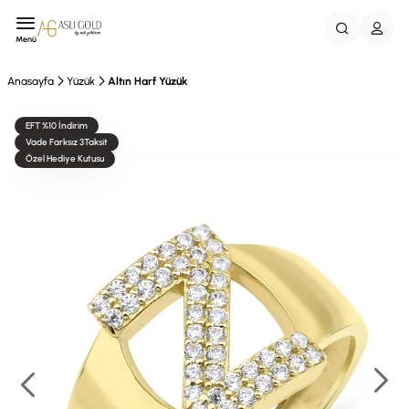
Menü
Anasayfa
Yüzük
Altın Harf Yüzük
EFT %10 İndirim
Vade Farksız 3Taksit
Özel Hediye Kutusu