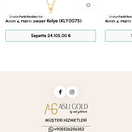
Ürünün
Farklı Renkleri
Var
Ürünün
Farklı Ren
Altın Z Harfi Sedef Kolye (KLY0075)
Altın Z Harf
30.131,00 ₺
Sepette 24.105,00 ₺
MÜŞTERİ HİZMETLERİ
+905526256352