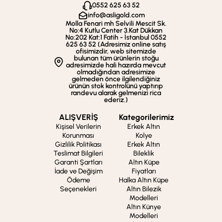
0552 625 63 52
info@asligold.com
Molla Fenari mh Selvili Mescit Sk.
No:4 Kutlu Center 3.Kat Dükkan
No:202 Kat:1 Fatih - İstanbul 0552
625 63 52 (Adresimiz online satış
ofisimizdir, web sitemizde
bulunan tüm ürünlerin stoğu
adresimizde hali hazırda mevcut
olmadığından adresimize
gelmeden önce ilgilendiğiniz
ürünün stok kontrolünü yaptırıp
randevu alarak gelmenizi rica
ederiz.)
ALIŞVERİŞ
Kategorilerimiz
Kişisel Verilerin
Erkek Altın
Korunması
Kolye
Gizlilik Politikası
Erkek Altın
Teslimat Bilgileri
Bileklik
Garanti Şartları
Altın Küpe
İade ve Değişim
Fiyatları
Ödeme
Halka Altın Küpe
Seçenekleri
Altın Bilezik
Modelleri
Altın Künye
Modelleri