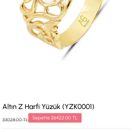
Altın Z Harfi Yüzük (YZK0001)
Sepette
26422.00
TL
33028.00
TL