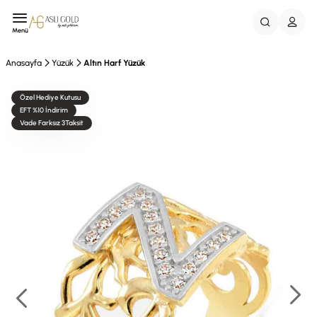
Menü
Anasayfa
Yüzük
Altın Harf Yüzük
Özel Hediye Kutusu
EFT %10 İndirim
Vade Farksız 3Taksit