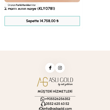
Ürünün
Farklı Renkleri
Var
Z Harfi Altın Kolye (KLY0781)
18.447,00 ₺
Sepette 14.758,00 ₺
MÜŞTERİ HİZMETLERİ
+905526256352
0552 625 63 52
info@asligold.com