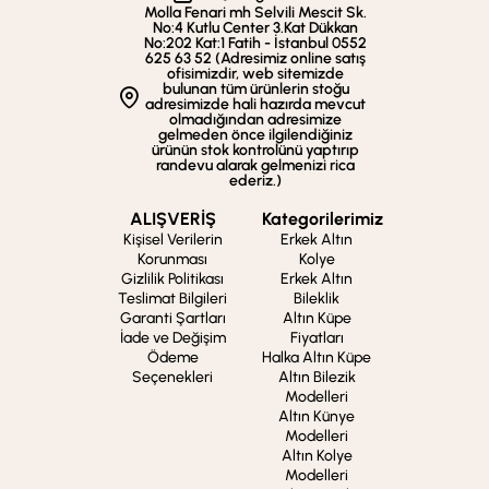
Molla Fenari mh Selvili Mescit Sk.
No:4 Kutlu Center 3.Kat Dükkan
No:202 Kat:1 Fatih - İstanbul 0552
625 63 52 (Adresimiz online satış
ofisimizdir, web sitemizde
bulunan tüm ürünlerin stoğu
adresimizde hali hazırda mevcut
olmadığından adresimize
gelmeden önce ilgilendiğiniz
ürünün stok kontrolünü yaptırıp
randevu alarak gelmenizi rica
ederiz.)
ALIŞVERİŞ
Kategorilerimiz
Kişisel Verilerin
Erkek Altın
Korunması
Kolye
Gizlilik Politikası
Erkek Altın
Teslimat Bilgileri
Bileklik
Garanti Şartları
Altın Küpe
İade ve Değişim
Fiyatları
Ödeme
Halka Altın Küpe
Seçenekleri
Altın Bilezik
Modelleri
Altın Künye
Modelleri
Altın Kolye
Modelleri