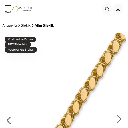
Menü
Anasayfa
Bileklik
Altın Bileklik
Özel Hediye Kutusu
EFT %10 İndirim
Vade Farksız 3Taksit