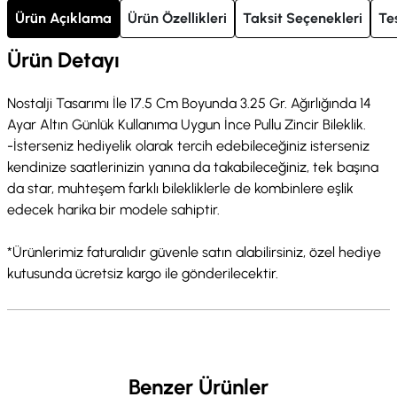
Ürün Açıklama
Ürün Özellikleri
Taksit Seçenekleri
Te
Ürün Detayı
Nostalji Tasarımı İle 17.5 Cm Boyunda 3.25 Gr. Ağırlığında 14
Ayar Altın Günlük Kullanıma Uygun İnce Pullu Zincir Bileklik.
-İsterseniz hediyelik olarak tercih edebileceğiniz isterseniz
kendinize saatlerinizin yanına da takabileceğiniz, tek başına
da star, muhteşem farklı bilekliklerle de kombinlere eşlik
edecek harika bir modele sahiptir.
*Ürünlerimiz faturalıdır güvenle satın alabilirsiniz, özel hediye
kutusunda ücretsiz kargo ile gönderilecektir.
Benzer Ürünler