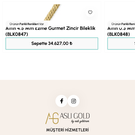
Ürünün
Farklı Renkleri
Var
Ürünün
Farklı Ren
Altın 4.5 Mm Ezme Gurmet Zincir Bileklik
Altın 0.3 Mm
(BLK0847)
(BLK0848)
43.284,00 ₺
Sepette 34.627,00 ₺
MÜŞTERİ HİZMETLERİ