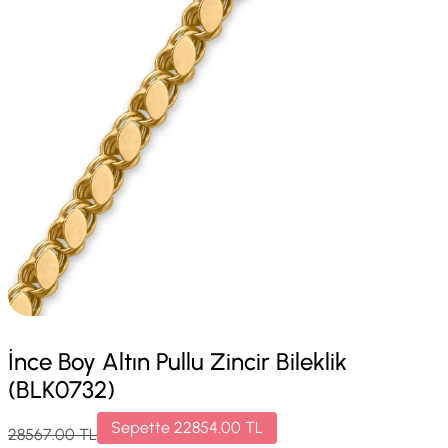
İnce Boy Altın Pullu Zincir Bileklik
(BLK0732)
Sepette
22854.00
TL
28567.00
TL