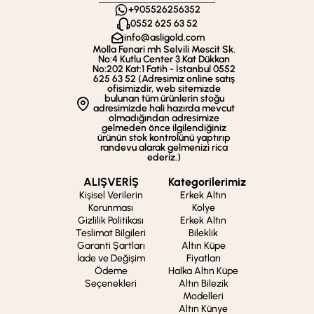
+905526256352
0552 625 63 52
info@asligold.com
Molla Fenari mh Selvili Mescit Sk.
No:4 Kutlu Center 3.Kat Dükkan
No:202 Kat:1 Fatih - İstanbul 0552
625 63 52 (Adresimiz online satış
ofisimizdir, web sitemizde
bulunan tüm ürünlerin stoğu
adresimizde hali hazırda mevcut
olmadığından adresimize
gelmeden önce ilgilendiğiniz
ürünün stok kontrolünü yaptırıp
randevu alarak gelmenizi rica
ederiz.)
ALIŞVERİŞ
Kategorilerimiz
Kişisel Verilerin
Erkek Altın
Korunması
Kolye
Gizlilik Politikası
Erkek Altın
Teslimat Bilgileri
Bileklik
Garanti Şartları
Altın Küpe
İade ve Değişim
Fiyatları
Ödeme
Halka Altın Küpe
Seçenekleri
Altın Bilezik
Modelleri
Altın Künye