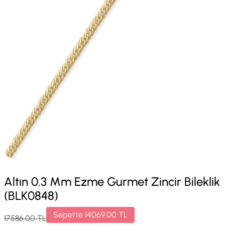
Altın 0.3 Mm Ezme Gurmet Zincir Bileklik
(BLK0848)
Sepette
14069.00
TL
17586.00
TL