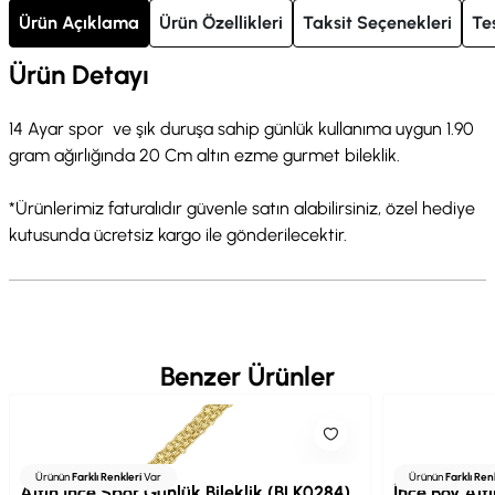
Ürün Açıklama
Ürün Özellikleri
Taksit Seçenekleri
Te
Ürün Detayı
14 Ayar spor ve şık duruşa sahip günlük kullanıma uygun 1.90
gram ağırlığında 20 Cm altın ezme gurmet bileklik.
*Ürünlerimiz faturalıdır güvenle satın alabilirsiniz, özel hediye
kutusunda ücretsiz kargo ile gönderilecektir.
Benzer Ürünler
Ürünün
Farklı Renkleri
Var
Ürünün
Farklı Ren
Altın İnce Spor Günlük Bileklik (BLK0284)
İnce Boy Altı