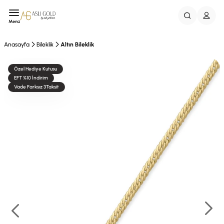
Menü
Anasayfa
Bileklik
Altın Bileklik
Özel Hediye Kutusu
EFT %10 İndirim
Vade Farksız 3Taksit