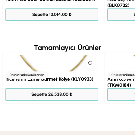
(BLK0732)
16.267,00 ₺
Sepette 13.014,00 ₺
Tamamlayıcı Ürünler
Ürünün
Farklı Renkleri
Var
Ürünün
Farklı Ren
İnce Altın Ezme Gurmet Kolye (KLY0933)
Altın 0.3 M
(TKM0184)
33.173,00 ₺
Sepette 26.538,00 ₺