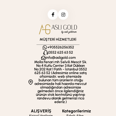
MÜŞTERİ HİZMETLERİ
+905526256352
0552 625 63 52
info@asligold.com
Molla Fenari mh Selvili Mescit Sk.
No:4 Kutlu Center 3.Kat Dükkan
No:202 Kat:1 Fatih - İstanbul 0552
625 63 52 (Adresimiz online satış
ofisimizdir, web sitemizde
bulunan tüm ürünlerin stoğu
adresimizde hali hazırda mevcut
olmadığından adresimize
gelmeden önce ilgilendiğiniz
ürünün stok kontrolünü yaptırıp
randevu alarak gelmenizi rica
ederiz.)
ALIŞVERİŞ
Kategorilerimiz
Kişisel Verilerin
Erkek Altın